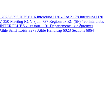
1
2026
6395
2025
6116
Interclubs U20 - Lot 2
178
Interclubs U20
x)
350
Meeting RCN 8juin
737
Régionaux EC (SF)
420
Interclubs -
INTERCLUBS - 1er tour
1191
Départementaux d'épreuves
Athlé Santé Loisir
3278
Athlé Handicap
6023
Sections
6864