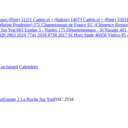
unes (Piste)
11211
Cadets et + (Indoor)
14073
Cadets et + (Piste)
5303
(Marine Peudenier)
572
Championnats de France EC (Clémence Renau
 Sur Yon
603
Equipe 3 - Nantes
175
Départementaux - St Nazaire
401
020
2063
2019
7741
2018
8738
2017
91
Hors Stade
40458
Vidéos
85
 au hasard
Calendrier
ur
Equipe 2 La Roche Sur Yon
DSC 2534