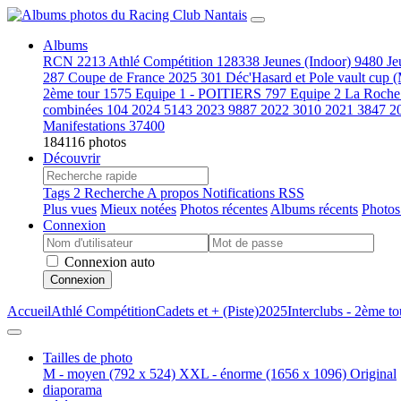
Albums
RCN
2213
Athlé Compétition
128338
Jeunes (Indoor)
9480
Je
287
Coupe de France 2025
301
Déc'Hasard et Pole vault cup 
2ème tour
1575
Equipe 1 - POITIERS
797
Equipe 2 La Roche
combinées
104
2024
5143
2023
9887
2022
3010
2021
3847
2
Manifestations
37400
184116 photos
Découvrir
Tags
2
Recherche
A propos
Notifications RSS
Plus vues
Mieux notées
Photos récentes
Albums récents
Photos
Connexion
Connexion auto
Connexion
Accueil
Athlé Compétition
Cadets et + (Piste)
2025
Interclubs - 2ème to
Tailles de photo
M - moyen
(792 x 524)
XXL - énorme
(1656 x 1096)
Original
diaporama