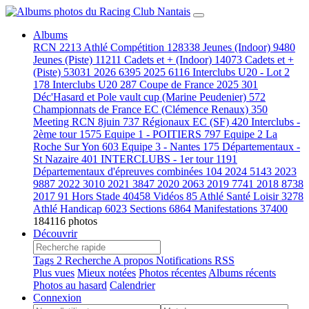
Albums
RCN
2213
Athlé Compétition
128338
Jeunes (Indoor)
9480
Jeunes (Piste)
11211
Cadets et + (Indoor)
14073
Cadets et +
(Piste)
53031
2026
6395
2025
6116
Interclubs U20 - Lot 2
178
Interclubs U20
287
Coupe de France 2025
301
Déc'Hasard et Pole vault cup (Marine Peudenier)
572
Championnats de France EC (Clémence Renaux)
350
Meeting RCN 8juin
737
Régionaux EC (SF)
420
Interclubs -
2ème tour
1575
Equipe 1 - POITIERS
797
Equipe 2 La
Roche Sur Yon
603
Equipe 3 - Nantes
175
Départementaux -
St Nazaire
401
INTERCLUBS - 1er tour
1191
Départementaux d'épreuves combinées
104
2024
5143
2023
9887
2022
3010
2021
3847
2020
2063
2019
7741
2018
8738
2017
91
Hors Stade
40458
Vidéos
85
Athlé Santé Loisir
3278
Athlé Handicap
6023
Sections
6864
Manifestations
37400
184116 photos
Découvrir
Tags
2
Recherche
A propos
Notifications RSS
Plus vues
Mieux notées
Photos récentes
Albums récents
Photos au hasard
Calendrier
Connexion