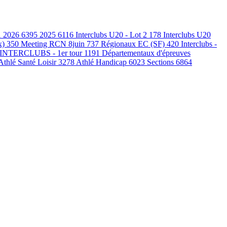
1
2026
6395
2025
6116
Interclubs U20 - Lot 2
178
Interclubs U20
x)
350
Meeting RCN 8juin
737
Régionaux EC (SF)
420
Interclubs -
INTERCLUBS - 1er tour
1191
Départementaux d'épreuves
Athlé Santé Loisir
3278
Athlé Handicap
6023
Sections
6864