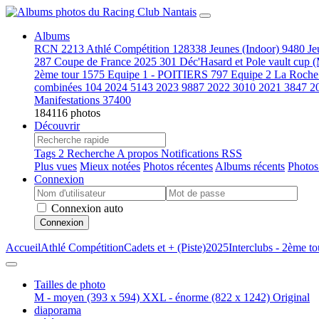
Albums
RCN
2213
Athlé Compétition
128338
Jeunes (Indoor)
9480
Je
287
Coupe de France 2025
301
Déc'Hasard et Pole vault cup 
2ème tour
1575
Equipe 1 - POITIERS
797
Equipe 2 La Roche
combinées
104
2024
5143
2023
9887
2022
3010
2021
3847
2
Manifestations
37400
184116 photos
Découvrir
Tags
2
Recherche
A propos
Notifications RSS
Plus vues
Mieux notées
Photos récentes
Albums récents
Photos
Connexion
Connexion auto
Connexion
Accueil
Athlé Compétition
Cadets et + (Piste)
2025
Interclubs - 2ème to
Tailles de photo
M - moyen
(393 x 594)
XXL - énorme
(822 x 1242)
Original
diaporama