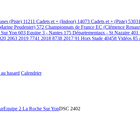
unes (Piste)
11211
Cadets et + (Indoor)
14073
Cadets et + (Piste)
5303
(Marine Peudenier)
572
Championnats de France EC (Clémence Renau
 Sur Yon
603
Equipe 3 - Nantes
175
Départementaux - St Nazaire
401
020
2063
2019
7741
2018
8738
2017
91
Hors Stade
40458
Vidéos
85
 au hasard
Calendrier
ur
Equipe 2 La Roche Sur Yon
DSC 2402