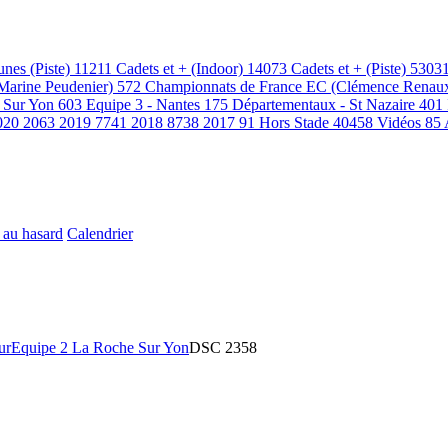
unes (Piste)
11211
Cadets et + (Indoor)
14073
Cadets et + (Piste)
5303
(Marine Peudenier)
572
Championnats de France EC (Clémence Renau
 Sur Yon
603
Equipe 3 - Nantes
175
Départementaux - St Nazaire
401
020
2063
2019
7741
2018
8738
2017
91
Hors Stade
40458
Vidéos
85
 au hasard
Calendrier
ur
Equipe 2 La Roche Sur Yon
DSC 2358