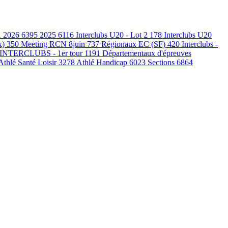
1
2026
6395
2025
6116
Interclubs U20 - Lot 2
178
Interclubs U20
x)
350
Meeting RCN 8juin
737
Régionaux EC (SF)
420
Interclubs -
INTERCLUBS - 1er tour
1191
Départementaux d'épreuves
Athlé Santé Loisir
3278
Athlé Handicap
6023
Sections
6864