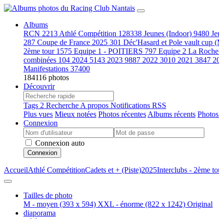
Albums
RCN
2213
Athlé Compétition
128338
Jeunes (Indoor)
9480
Je
287
Coupe de France 2025
301
Déc'Hasard et Pole vault cup 
2ème tour
1575
Equipe 1 - POITIERS
797
Equipe 2 La Roche
combinées
104
2024
5143
2023
9887
2022
3010
2021
3847
2
Manifestations
37400
184116 photos
Découvrir
Tags
2
Recherche
A propos
Notifications RSS
Plus vues
Mieux notées
Photos récentes
Albums récents
Photos
Connexion
Connexion auto
Connexion
Accueil
Athlé Compétition
Cadets et + (Piste)
2025
Interclubs - 2ème to
Tailles de photo
M - moyen
(393 x 594)
XXL - énorme
(822 x 1242)
Original
diaporama