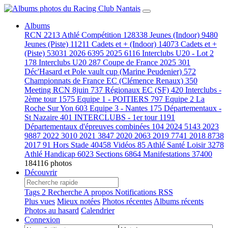
Albums
RCN
2213
Athlé Compétition
128338
Jeunes (Indoor)
9480
Jeunes (Piste)
11211
Cadets et + (Indoor)
14073
Cadets et +
(Piste)
53031
2026
6395
2025
6116
Interclubs U20 - Lot 2
178
Interclubs U20
287
Coupe de France 2025
301
Déc'Hasard et Pole vault cup (Marine Peudenier)
572
Championnats de France EC (Clémence Renaux)
350
Meeting RCN 8juin
737
Régionaux EC (SF)
420
Interclubs -
2ème tour
1575
Equipe 1 - POITIERS
797
Equipe 2 La
Roche Sur Yon
603
Equipe 3 - Nantes
175
Départementaux -
St Nazaire
401
INTERCLUBS - 1er tour
1191
Départementaux d'épreuves combinées
104
2024
5143
2023
9887
2022
3010
2021
3847
2020
2063
2019
7741
2018
8738
2017
91
Hors Stade
40458
Vidéos
85
Athlé Santé Loisir
3278
Athlé Handicap
6023
Sections
6864
Manifestations
37400
184116 photos
Découvrir
Tags
2
Recherche
A propos
Notifications RSS
Plus vues
Mieux notées
Photos récentes
Albums récents
Photos au hasard
Calendrier
Connexion