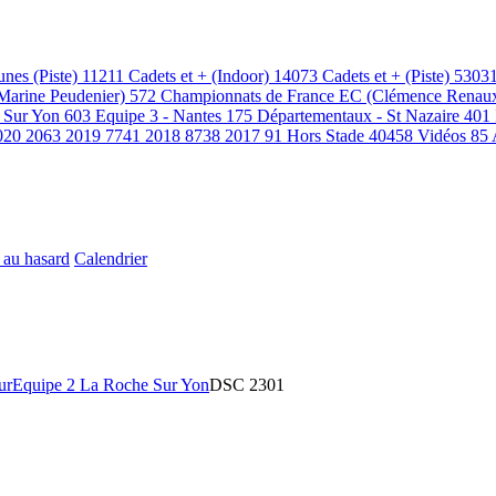
unes (Piste)
11211
Cadets et + (Indoor)
14073
Cadets et + (Piste)
5303
(Marine Peudenier)
572
Championnats de France EC (Clémence Renau
 Sur Yon
603
Equipe 3 - Nantes
175
Départementaux - St Nazaire
401
020
2063
2019
7741
2018
8738
2017
91
Hors Stade
40458
Vidéos
85
 au hasard
Calendrier
ur
Equipe 2 La Roche Sur Yon
DSC 2301