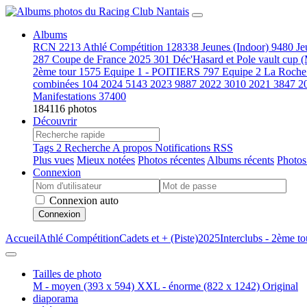
Albums
RCN
2213
Athlé Compétition
128338
Jeunes (Indoor)
9480
Je
287
Coupe de France 2025
301
Déc'Hasard et Pole vault cup 
2ème tour
1575
Equipe 1 - POITIERS
797
Equipe 2 La Roche
combinées
104
2024
5143
2023
9887
2022
3010
2021
3847
2
Manifestations
37400
184116 photos
Découvrir
Tags
2
Recherche
A propos
Notifications RSS
Plus vues
Mieux notées
Photos récentes
Albums récents
Photos
Connexion
Connexion auto
Connexion
Accueil
Athlé Compétition
Cadets et + (Piste)
2025
Interclubs - 2ème to
Tailles de photo
M - moyen
(393 x 594)
XXL - énorme
(822 x 1242)
Original
diaporama