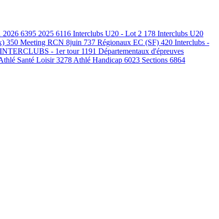
1
2026
6395
2025
6116
Interclubs U20 - Lot 2
178
Interclubs U20
x)
350
Meeting RCN 8juin
737
Régionaux EC (SF)
420
Interclubs -
INTERCLUBS - 1er tour
1191
Départementaux d'épreuves
Athlé Santé Loisir
3278
Athlé Handicap
6023
Sections
6864