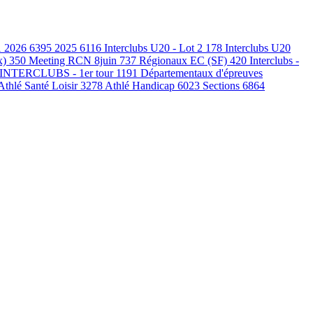
1
2026
6395
2025
6116
Interclubs U20 - Lot 2
178
Interclubs U20
x)
350
Meeting RCN 8juin
737
Régionaux EC (SF)
420
Interclubs -
INTERCLUBS - 1er tour
1191
Départementaux d'épreuves
Athlé Santé Loisir
3278
Athlé Handicap
6023
Sections
6864