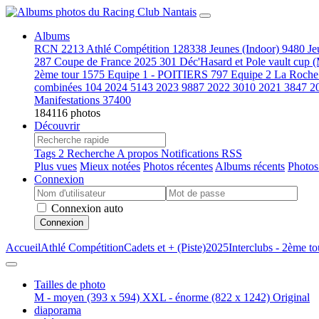
Albums
RCN
2213
Athlé Compétition
128338
Jeunes (Indoor)
9480
Je
287
Coupe de France 2025
301
Déc'Hasard et Pole vault cup 
2ème tour
1575
Equipe 1 - POITIERS
797
Equipe 2 La Roche
combinées
104
2024
5143
2023
9887
2022
3010
2021
3847
2
Manifestations
37400
184116 photos
Découvrir
Tags
2
Recherche
A propos
Notifications RSS
Plus vues
Mieux notées
Photos récentes
Albums récents
Photos
Connexion
Connexion auto
Connexion
Accueil
Athlé Compétition
Cadets et + (Piste)
2025
Interclubs - 2ème to
Tailles de photo
M - moyen
(393 x 594)
XXL - énorme
(822 x 1242)
Original
diaporama