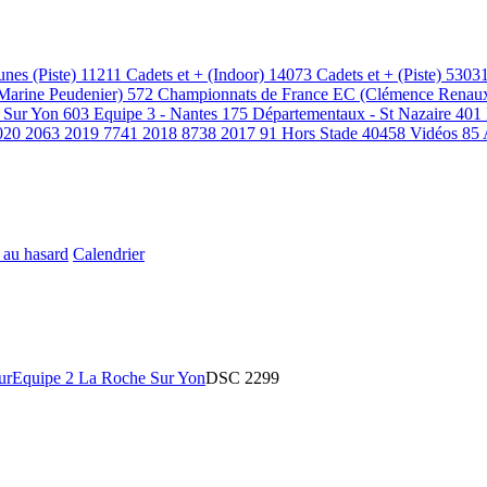
unes (Piste)
11211
Cadets et + (Indoor)
14073
Cadets et + (Piste)
5303
(Marine Peudenier)
572
Championnats de France EC (Clémence Renau
 Sur Yon
603
Equipe 3 - Nantes
175
Départementaux - St Nazaire
401
020
2063
2019
7741
2018
8738
2017
91
Hors Stade
40458
Vidéos
85
 au hasard
Calendrier
ur
Equipe 2 La Roche Sur Yon
DSC 2299