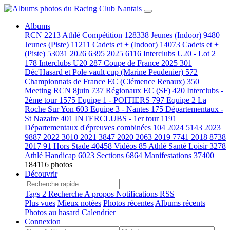
Albums
RCN
2213
Athlé Compétition
128338
Jeunes (Indoor)
9480
Jeunes (Piste)
11211
Cadets et + (Indoor)
14073
Cadets et +
(Piste)
53031
2026
6395
2025
6116
Interclubs U20 - Lot 2
178
Interclubs U20
287
Coupe de France 2025
301
Déc'Hasard et Pole vault cup (Marine Peudenier)
572
Championnats de France EC (Clémence Renaux)
350
Meeting RCN 8juin
737
Régionaux EC (SF)
420
Interclubs -
2ème tour
1575
Equipe 1 - POITIERS
797
Equipe 2 La
Roche Sur Yon
603
Equipe 3 - Nantes
175
Départementaux -
St Nazaire
401
INTERCLUBS - 1er tour
1191
Départementaux d'épreuves combinées
104
2024
5143
2023
9887
2022
3010
2021
3847
2020
2063
2019
7741
2018
8738
2017
91
Hors Stade
40458
Vidéos
85
Athlé Santé Loisir
3278
Athlé Handicap
6023
Sections
6864
Manifestations
37400
184116 photos
Découvrir
Tags
2
Recherche
A propos
Notifications RSS
Plus vues
Mieux notées
Photos récentes
Albums récents
Photos au hasard
Calendrier
Connexion