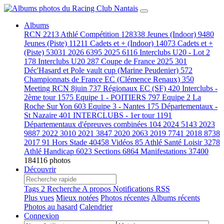
Albums
RCN
2213
Athlé Compétition
128338
Jeunes (Indoor)
9480
Jeunes (Piste)
11211
Cadets et + (Indoor)
14073
Cadets et +
(Piste)
53031
2026
6395
2025
6116
Interclubs U20 - Lot 2
178
Interclubs U20
287
Coupe de France 2025
301
Déc'Hasard et Pole vault cup (Marine Peudenier)
572
Championnats de France EC (Clémence Renaux)
350
Meeting RCN 8juin
737
Régionaux EC (SF)
420
Interclubs -
2ème tour
1575
Equipe 1 - POITIERS
797
Equipe 2 La
Roche Sur Yon
603
Equipe 3 - Nantes
175
Départementaux -
St Nazaire
401
INTERCLUBS - 1er tour
1191
Départementaux d'épreuves combinées
104
2024
5143
2023
9887
2022
3010
2021
3847
2020
2063
2019
7741
2018
8738
2017
91
Hors Stade
40458
Vidéos
85
Athlé Santé Loisir
3278
Athlé Handicap
6023
Sections
6864
Manifestations
37400
184116 photos
Découvrir
Tags
2
Recherche
A propos
Notifications RSS
Plus vues
Mieux notées
Photos récentes
Albums récents
Photos au hasard
Calendrier
Connexion