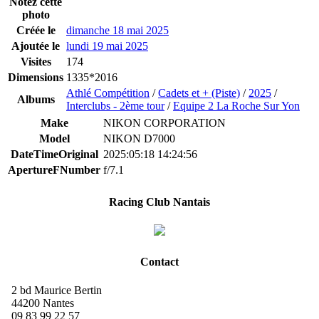
Notez cette
photo
Créée le
dimanche 18 mai 2025
Ajoutée le
lundi 19 mai 2025
Visites
174
Dimensions
1335*2016
Athlé Compétition
/
Cadets et + (Piste)
/
2025
/
Albums
Interclubs - 2ème tour
/
Equipe 2 La Roche Sur Yon
Make
NIKON CORPORATION
Model
NIKON D7000
DateTimeOriginal
2025:05:18 14:24:56
ApertureFNumber
f/7.1
Racing Club Nantais
Contact
2 bd Maurice Bertin
44200 Nantes
09 83 99 22 57