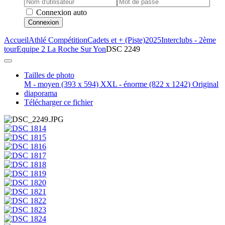
Connexion auto
Connexion
Accueil
Athlé Compétition
Cadets et + (Piste)
2025
Interclubs - 2ème
tour
Equipe 2 La Roche Sur Yon
DSC 2249
Tailles de photo
M - moyen
(393 x 594)
XXL - énorme
(822 x 1242)
Original
diaporama
Télécharger ce fichier