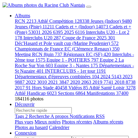
Albums
RCN
2213
Athlé Compétition
128338
Jeunes (Indoor)
9480
Jeunes (Piste)
11211
Cadets et + (Indoor)
14073
Cadets et +
(Piste)
53031
2026
6395
2025
6116
Interclubs U20 - Lot 2
178
Interclubs U20
287
Coupe de France 2025
301
Déc'Hasard et Pole vault cup (Marine Peudenier)
572
Championnats de France EC (Clémence Renaux)
350
Meeting RCN 8juin
737
Régionaux EC (SF)
420
Interclubs -
2ème tour
1575
Equipe 1 - POITIERS
797
Equipe 2 La
Roche Sur Yon
603
Equipe 3 - Nantes
175
Départementaux -
St Nazaire
401
INTERCLUBS - 1er tour
1191
Départementaux d'épreuves combinées
104
2024
5143
2023
9887
2022
3010
2021
3847
2020
2063
2019
7741
2018
8738
2017
91
Hors Stade
40458
Vidéos
85
Athlé Santé Loisir
3278
Athlé Handicap
6023
Sections
6864
Manifestations
37400
184116 photos
Découvrir
Tags
2
Recherche
A propos
Notifications RSS
Plus vues
Mieux notées
Photos récentes
Albums récents
Photos au hasard
Calendrier
Connexion