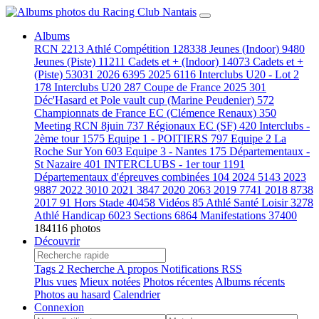
Albums
RCN
2213
Athlé Compétition
128338
Jeunes (Indoor)
9480
Jeunes (Piste)
11211
Cadets et + (Indoor)
14073
Cadets et +
(Piste)
53031
2026
6395
2025
6116
Interclubs U20 - Lot 2
178
Interclubs U20
287
Coupe de France 2025
301
Déc'Hasard et Pole vault cup (Marine Peudenier)
572
Championnats de France EC (Clémence Renaux)
350
Meeting RCN 8juin
737
Régionaux EC (SF)
420
Interclubs -
2ème tour
1575
Equipe 1 - POITIERS
797
Equipe 2 La
Roche Sur Yon
603
Equipe 3 - Nantes
175
Départementaux -
St Nazaire
401
INTERCLUBS - 1er tour
1191
Départementaux d'épreuves combinées
104
2024
5143
2023
9887
2022
3010
2021
3847
2020
2063
2019
7741
2018
8738
2017
91
Hors Stade
40458
Vidéos
85
Athlé Santé Loisir
3278
Athlé Handicap
6023
Sections
6864
Manifestations
37400
184116 photos
Découvrir
Tags
2
Recherche
A propos
Notifications RSS
Plus vues
Mieux notées
Photos récentes
Albums récents
Photos au hasard
Calendrier
Connexion