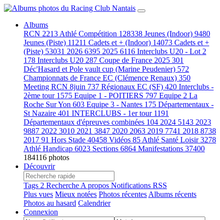
Albums
RCN
2213
Athlé Compétition
128338
Jeunes (Indoor)
9480
Jeunes (Piste)
11211
Cadets et + (Indoor)
14073
Cadets et +
(Piste)
53031
2026
6395
2025
6116
Interclubs U20 - Lot 2
178
Interclubs U20
287
Coupe de France 2025
301
Déc'Hasard et Pole vault cup (Marine Peudenier)
572
Championnats de France EC (Clémence Renaux)
350
Meeting RCN 8juin
737
Régionaux EC (SF)
420
Interclubs -
2ème tour
1575
Equipe 1 - POITIERS
797
Equipe 2 La
Roche Sur Yon
603
Equipe 3 - Nantes
175
Départementaux -
St Nazaire
401
INTERCLUBS - 1er tour
1191
Départementaux d'épreuves combinées
104
2024
5143
2023
9887
2022
3010
2021
3847
2020
2063
2019
7741
2018
8738
2017
91
Hors Stade
40458
Vidéos
85
Athlé Santé Loisir
3278
Athlé Handicap
6023
Sections
6864
Manifestations
37400
184116 photos
Découvrir
Tags
2
Recherche
A propos
Notifications RSS
Plus vues
Mieux notées
Photos récentes
Albums récents
Photos au hasard
Calendrier
Connexion