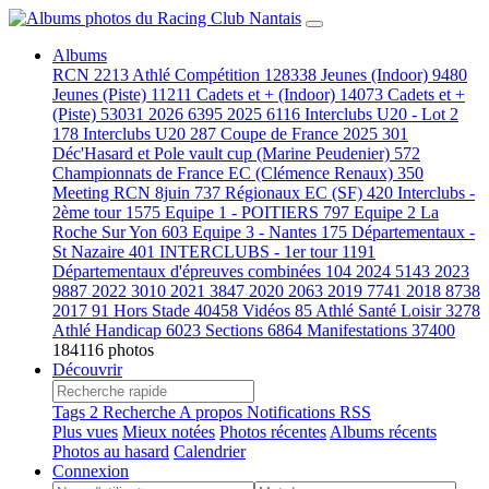
Albums
RCN
2213
Athlé Compétition
128338
Jeunes (Indoor)
9480
Jeunes (Piste)
11211
Cadets et + (Indoor)
14073
Cadets et +
(Piste)
53031
2026
6395
2025
6116
Interclubs U20 - Lot 2
178
Interclubs U20
287
Coupe de France 2025
301
Déc'Hasard et Pole vault cup (Marine Peudenier)
572
Championnats de France EC (Clémence Renaux)
350
Meeting RCN 8juin
737
Régionaux EC (SF)
420
Interclubs -
2ème tour
1575
Equipe 1 - POITIERS
797
Equipe 2 La
Roche Sur Yon
603
Equipe 3 - Nantes
175
Départementaux -
St Nazaire
401
INTERCLUBS - 1er tour
1191
Départementaux d'épreuves combinées
104
2024
5143
2023
9887
2022
3010
2021
3847
2020
2063
2019
7741
2018
8738
2017
91
Hors Stade
40458
Vidéos
85
Athlé Santé Loisir
3278
Athlé Handicap
6023
Sections
6864
Manifestations
37400
184116 photos
Découvrir
Tags
2
Recherche
A propos
Notifications RSS
Plus vues
Mieux notées
Photos récentes
Albums récents
Photos au hasard
Calendrier
Connexion