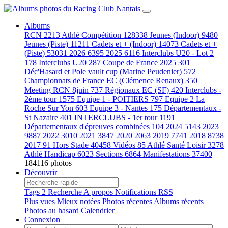
Albums
RCN
2213
Athlé Compétition
128338
Jeunes (Indoor)
9480
Jeunes (Piste)
11211
Cadets et + (Indoor)
14073
Cadets et +
(Piste)
53031
2026
6395
2025
6116
Interclubs U20 - Lot 2
178
Interclubs U20
287
Coupe de France 2025
301
Déc'Hasard et Pole vault cup (Marine Peudenier)
572
Championnats de France EC (Clémence Renaux)
350
Meeting RCN 8juin
737
Régionaux EC (SF)
420
Interclubs -
2ème tour
1575
Equipe 1 - POITIERS
797
Equipe 2 La
Roche Sur Yon
603
Equipe 3 - Nantes
175
Départementaux -
St Nazaire
401
INTERCLUBS - 1er tour
1191
Départementaux d'épreuves combinées
104
2024
5143
2023
9887
2022
3010
2021
3847
2020
2063
2019
7741
2018
8738
2017
91
Hors Stade
40458
Vidéos
85
Athlé Santé Loisir
3278
Athlé Handicap
6023
Sections
6864
Manifestations
37400
184116 photos
Découvrir
Tags
2
Recherche
A propos
Notifications RSS
Plus vues
Mieux notées
Photos récentes
Albums récents
Photos au hasard
Calendrier
Connexion