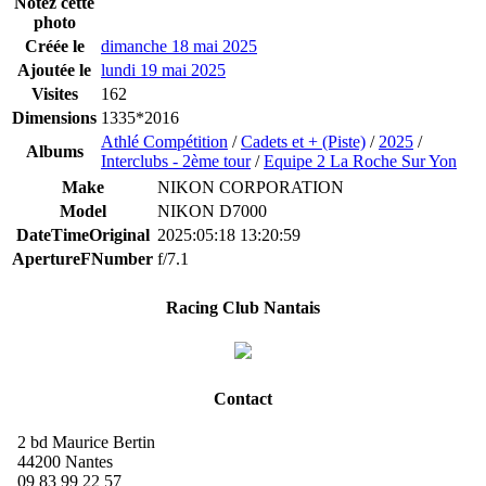
Notez cette
photo
Créée le
dimanche 18 mai 2025
Ajoutée le
lundi 19 mai 2025
Visites
162
Dimensions
1335*2016
Athlé Compétition
/
Cadets et + (Piste)
/
2025
/
Albums
Interclubs - 2ème tour
/
Equipe 2 La Roche Sur Yon
Make
NIKON CORPORATION
Model
NIKON D7000
DateTimeOriginal
2025:05:18 13:20:59
ApertureFNumber
f/7.1
Racing Club Nantais
Contact
2 bd Maurice Bertin
44200 Nantes
09 83 99 22 57