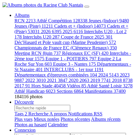
Albums
RCN
2213
Athlé Compétition
128338
Jeunes (Indoor)
9480
Jeunes (Piste)
11211
Cadets et + (Indoor)
14073
Cadets et +
(Piste)
53031
2026
6395
2025
6116
Interclubs U20 - Lot 2
178
Interclubs U20
287
Coupe de France 2025
301
Déc'Hasard et Pole vault cup (Marine Peudenier)
572
Championnats de France EC (Clémence Renaux)
350
Meeting RCN 8juin
737
Régionaux EC (SF)
420
Interclubs -
2ème tour
1575
Equipe 1 - POITIERS
797
Equipe 2 La
Roche Sur Yon
603
Equipe 3 - Nantes
175
Départementaux -
St Nazaire
401
INTERCLUBS - 1er tour
1191
Départementaux d'épreuves combinées
104
2024
5143
2023
9887
2022
3010
2021
3847
2020
2063
2019
7741
2018
8738
2017
91
Hors Stade
40458
Vidéos
85
Athlé Santé Loisir
3278
Athlé Handicap
6023
Sections
6864
Manifestations
37400
184116 photos
Découvrir
Tags
2
Recherche
A propos
Notifications RSS
Plus vues
Mieux notées
Photos récentes
Albums récents
Photos au hasard
Calendrier
Connexion