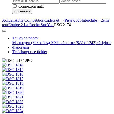
Connexion auto
Connexion
Accueil
Athlé Compétition
Cadets et + (Piste)
2025
Interclubs - 2ème
tour
Equipe 2 La Roche Sur Yon
DSC 2174
Tailles de photo
M - moyen
(393 x 594)
XXL - énorme
(822 x 1242)
Original
diaporama
Télécharger ce fichier