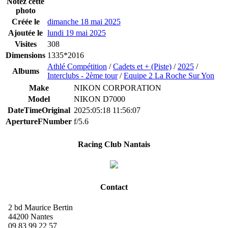
Notez cette
photo
Créée le
dimanche 18 mai 2025
Ajoutée le
lundi 19 mai 2025
Visites
308
Dimensions
1335*2016
Athlé Compétition
/
Cadets et + (Piste)
/
2025
/
Albums
Interclubs - 2ème tour
/
Equipe 2 La Roche Sur Yon
Make
NIKON CORPORATION
Model
NIKON D7000
DateTimeOriginal
2025:05:18 11:56:07
ApertureFNumber
f/5.6
Racing Club Nantais
Contact
2 bd Maurice Bertin
44200 Nantes
09 83 99 22 57