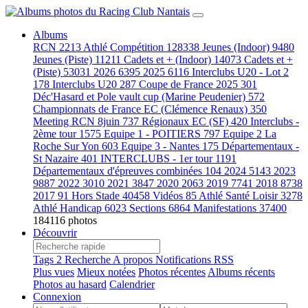
Albums
RCN
2213
Athlé Compétition
128338
Jeunes (Indoor)
9480
Jeunes (Piste)
11211
Cadets et + (Indoor)
14073
Cadets et +
(Piste)
53031
2026
6395
2025
6116
Interclubs U20 - Lot 2
178
Interclubs U20
287
Coupe de France 2025
301
Déc'Hasard et Pole vault cup (Marine Peudenier)
572
Championnats de France EC (Clémence Renaux)
350
Meeting RCN 8juin
737
Régionaux EC (SF)
420
Interclubs -
2ème tour
1575
Equipe 1 - POITIERS
797
Equipe 2 La
Roche Sur Yon
603
Equipe 3 - Nantes
175
Départementaux -
St Nazaire
401
INTERCLUBS - 1er tour
1191
Départementaux d'épreuves combinées
104
2024
5143
2023
9887
2022
3010
2021
3847
2020
2063
2019
7741
2018
8738
2017
91
Hors Stade
40458
Vidéos
85
Athlé Santé Loisir
3278
Athlé Handicap
6023
Sections
6864
Manifestations
37400
184116 photos
Découvrir
Tags
2
Recherche
A propos
Notifications RSS
Plus vues
Mieux notées
Photos récentes
Albums récents
Photos au hasard
Calendrier
Connexion