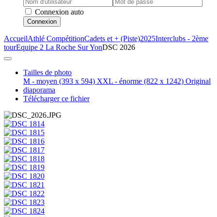
Connexion auto
Connexion
Accueil
Athlé Compétition
Cadets et + (Piste)
2025
Interclubs - 2ème
tour
Equipe 2 La Roche Sur Yon
DSC 2026
Tailles de photo
M - moyen
(393 x 594)
XXL - énorme
(822 x 1242)
Original
diaporama
Télécharger ce fichier