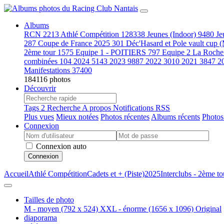
Albums
RCN
2213
Athlé Compétition
128338
Jeunes (Indoor)
9480
Je
287
Coupe de France 2025
301
Déc'Hasard et Pole vault cup 
2ème tour
1575
Equipe 1 - POITIERS
797
Equipe 2 La Roche
combinées
104
2024
5143
2023
9887
2022
3010
2021
3847
2
Manifestations
37400
184116 photos
Découvrir
Tags
2
Recherche
A propos
Notifications RSS
Plus vues
Mieux notées
Photos récentes
Albums récents
Photos
Connexion
Connexion auto
Connexion
Accueil
Athlé Compétition
Cadets et + (Piste)
2025
Interclubs - 2ème to
Tailles de photo
M - moyen
(792 x 524)
XXL - énorme
(1656 x 1096)
Original
diaporama