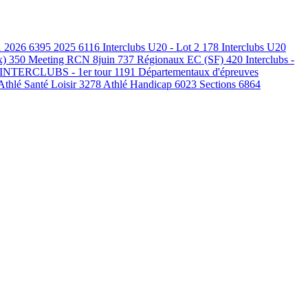
1
2026
6395
2025
6116
Interclubs U20 - Lot 2
178
Interclubs U20
x)
350
Meeting RCN 8juin
737
Régionaux EC (SF)
420
Interclubs -
INTERCLUBS - 1er tour
1191
Départementaux d'épreuves
Athlé Santé Loisir
3278
Athlé Handicap
6023
Sections
6864