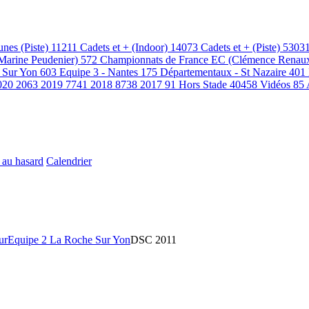
unes (Piste)
11211
Cadets et + (Indoor)
14073
Cadets et + (Piste)
5303
(Marine Peudenier)
572
Championnats de France EC (Clémence Renau
 Sur Yon
603
Equipe 3 - Nantes
175
Départementaux - St Nazaire
401
020
2063
2019
7741
2018
8738
2017
91
Hors Stade
40458
Vidéos
85
 au hasard
Calendrier
ur
Equipe 2 La Roche Sur Yon
DSC 2011