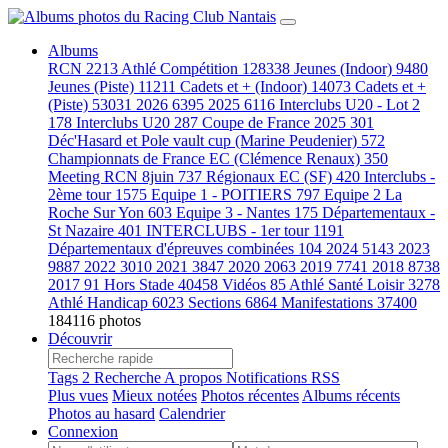
Albums
RCN
2213
Athlé Compétition
128338
Jeunes (Indoor)
9480
Jeunes (Piste)
11211
Cadets et + (Indoor)
14073
Cadets et +
(Piste)
53031
2026
6395
2025
6116
Interclubs U20 - Lot 2
178
Interclubs U20
287
Coupe de France 2025
301
Déc'Hasard et Pole vault cup (Marine Peudenier)
572
Championnats de France EC (Clémence Renaux)
350
Meeting RCN 8juin
737
Régionaux EC (SF)
420
Interclubs -
2ème tour
1575
Equipe 1 - POITIERS
797
Equipe 2 La
Roche Sur Yon
603
Equipe 3 - Nantes
175
Départementaux -
St Nazaire
401
INTERCLUBS - 1er tour
1191
Départementaux d'épreuves combinées
104
2024
5143
2023
9887
2022
3010
2021
3847
2020
2063
2019
7741
2018
8738
2017
91
Hors Stade
40458
Vidéos
85
Athlé Santé Loisir
3278
Athlé Handicap
6023
Sections
6864
Manifestations
37400
184116 photos
Découvrir
Tags
2
Recherche
A propos
Notifications RSS
Plus vues
Mieux notées
Photos récentes
Albums récents
Photos au hasard
Calendrier
Connexion