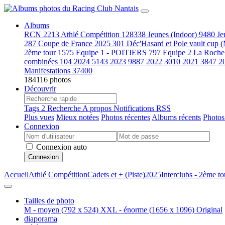
Albums
RCN
2213
Athlé Compétition
128338
Jeunes (Indoor)
9480
Je
287
Coupe de France 2025
301
Déc'Hasard et Pole vault cup 
2ème tour
1575
Equipe 1 - POITIERS
797
Equipe 2 La Roche
combinées
104
2024
5143
2023
9887
2022
3010
2021
3847
2
Manifestations
37400
184116 photos
Découvrir
Tags
2
Recherche
A propos
Notifications RSS
Plus vues
Mieux notées
Photos récentes
Albums récents
Photos
Connexion
Connexion auto
Connexion
Accueil
Athlé Compétition
Cadets et + (Piste)
2025
Interclubs - 2ème to
Tailles de photo
M - moyen
(792 x 524)
XXL - énorme
(1656 x 1096)
Original
diaporama