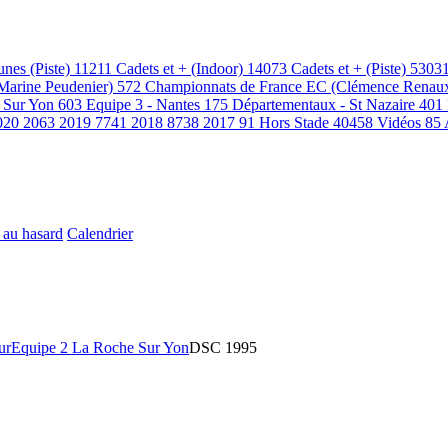
unes (Piste)
11211
Cadets et + (Indoor)
14073
Cadets et + (Piste)
5303
(Marine Peudenier)
572
Championnats de France EC (Clémence Renau
 Sur Yon
603
Equipe 3 - Nantes
175
Départementaux - St Nazaire
401
020
2063
2019
7741
2018
8738
2017
91
Hors Stade
40458
Vidéos
85
 au hasard
Calendrier
ur
Equipe 2 La Roche Sur Yon
DSC 1995