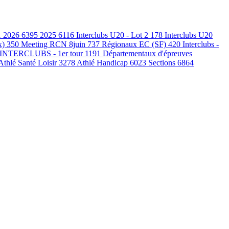
1
2026
6395
2025
6116
Interclubs U20 - Lot 2
178
Interclubs U20
x)
350
Meeting RCN 8juin
737
Régionaux EC (SF)
420
Interclubs -
INTERCLUBS - 1er tour
1191
Départementaux d'épreuves
Athlé Santé Loisir
3278
Athlé Handicap
6023
Sections
6864