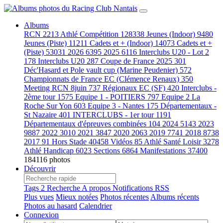
Albums
RCN
2213
Athlé Compétition
128338
Jeunes (Indoor)
9480
Jeunes (Piste)
11211
Cadets et + (Indoor)
14073
Cadets et +
(Piste)
53031
2026
6395
2025
6116
Interclubs U20 - Lot 2
178
Interclubs U20
287
Coupe de France 2025
301
Déc'Hasard et Pole vault cup (Marine Peudenier)
572
Championnats de France EC (Clémence Renaux)
350
Meeting RCN 8juin
737
Régionaux EC (SF)
420
Interclubs -
2ème tour
1575
Equipe 1 - POITIERS
797
Equipe 2 La
Roche Sur Yon
603
Equipe 3 - Nantes
175
Départementaux -
St Nazaire
401
INTERCLUBS - 1er tour
1191
Départementaux d'épreuves combinées
104
2024
5143
2023
9887
2022
3010
2021
3847
2020
2063
2019
7741
2018
8738
2017
91
Hors Stade
40458
Vidéos
85
Athlé Santé Loisir
3278
Athlé Handicap
6023
Sections
6864
Manifestations
37400
184116 photos
Découvrir
Tags
2
Recherche
A propos
Notifications RSS
Plus vues
Mieux notées
Photos récentes
Albums récents
Photos au hasard
Calendrier
Connexion