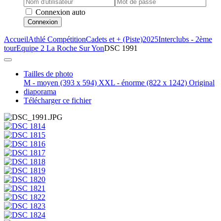
Connexion auto
Connexion
Accueil
Athlé Compétition
Cadets et + (Piste)
2025
Interclubs - 2ème
tour
Equipe 2 La Roche Sur Yon
DSC 1991
Tailles de photo
M - moyen
(393 x 594)
XXL - énorme
(822 x 1242)
Original
diaporama
Télécharger ce fichier