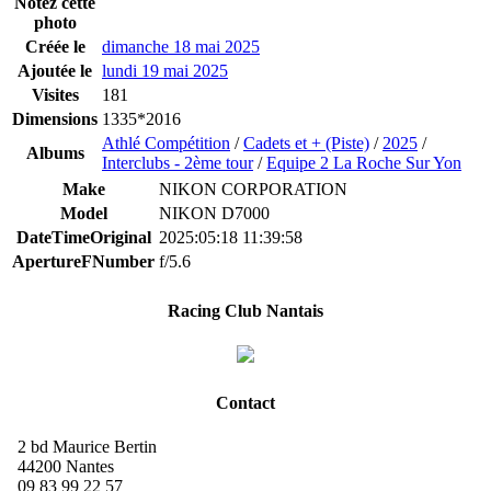
Notez cette
photo
Créée le
dimanche 18 mai 2025
Ajoutée le
lundi 19 mai 2025
Visites
181
Dimensions
1335*2016
Athlé Compétition
/
Cadets et + (Piste)
/
2025
/
Albums
Interclubs - 2ème tour
/
Equipe 2 La Roche Sur Yon
Make
NIKON CORPORATION
Model
NIKON D7000
DateTimeOriginal
2025:05:18 11:39:58
ApertureFNumber
f/5.6
Racing Club Nantais
Contact
2 bd Maurice Bertin
44200 Nantes
09 83 99 22 57