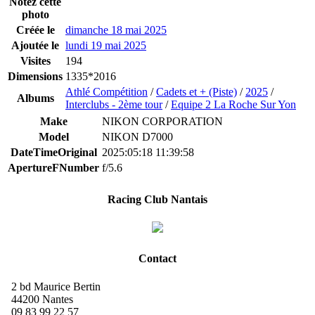
Notez cette
photo
Créée le
dimanche 18 mai 2025
Ajoutée le
lundi 19 mai 2025
Visites
194
Dimensions
1335*2016
Athlé Compétition
/
Cadets et + (Piste)
/
2025
/
Albums
Interclubs - 2ème tour
/
Equipe 2 La Roche Sur Yon
Make
NIKON CORPORATION
Model
NIKON D7000
DateTimeOriginal
2025:05:18 11:39:58
ApertureFNumber
f/5.6
Racing Club Nantais
Contact
2 bd Maurice Bertin
44200 Nantes
09 83 99 22 57