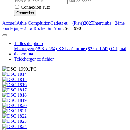
Connexion auto
Connexion
Accueil
Athlé Compétition
Cadets et + (Piste)
2025
Interclubs - 2ème
tour
Equipe 2 La Roche Sur Yon
DSC 1990
Tailles de photo
M - moyen
(393 x 594)
XXL - énorme
(822 x 1242)
Original
diaporama
Télécharger ce fichier