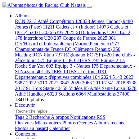
Albums
RCN
2213
Athlé Compétition
128338
Jeunes (Indoor)
9480
Jeunes (Piste)
11211
Cadets et + (Indoor)
14073
Cadets et +
(Piste)
53031
2026
6395
2025
6116
Interclubs U20 - Lot 2
178
Interclubs U20
287
Coupe de France 2025
301
Déc'Hasard et Pole vault cup (Marine Peudenier)
572
Championnats de France EC (Clémence Renaux)
350
Meeting RCN 8juin
737
Régionaux EC (SF)
420
Interclubs -
2ème tour
1575
Equipe 1 - POITIERS
797
Equipe 2 La
Roche Sur Yon
603
Equipe 3 - Nantes
175
Départementaux -
St Nazaire
401
INTERCLUBS - 1er tour
1191
Départementaux d'épreuves combinées
104
2024
5143
2023
9887
2022
3010
2021
3847
2020
2063
2019
7741
2018
8738
2017
91
Hors Stade
40458
Vidéos
85
Athlé Santé Loisir
3278
Athlé Handicap
6023
Sections
6864
Manifestations
37400
184116 photos
Découvrir
Tags
2
Recherche
A propos
Notifications RSS
Plus vues
Mieux notées
Photos récentes
Albums récents
Photos au hasard
Calendrier
Connexion