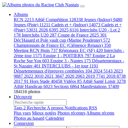
Albums
RCN
2213
Athlé Compétition
128338
Jeunes (Indoor)
9480
Jeunes (Piste)
11211
Cadets et + (Indoor)
14073
Cadets et +
(Piste)
53031
2026
6395
2025
6116
Interclubs U20 - Lot 2
178
Interclubs U20
287
Coupe de France 2025
301
Déc'Hasard et Pole vault cup (Marine Peudenier)
572
Championnats de France EC (Clémence Renaux)
350
Meeting RCN 8juin
737
Régionaux EC (SF)
420
Interclubs -
2ème tour
1575
Equipe 1 - POITIERS
797
Equipe 2 La
Roche Sur Yon
603
Equipe 3 - Nantes
175
Départementaux -
St Nazaire
401
INTERCLUBS - 1er tour
1191
Départementaux d'épreuves combinées
104
2024
5143
2023
9887
2022
3010
2021
3847
2020
2063
2019
7741
2018
8738
2017
91
Hors Stade
40458
Vidéos
85
Athlé Santé Loisir
3278
Athlé Handicap
6023
Sections
6864
Manifestations
37400
184116 photos
Découvrir
Tags
2
Recherche
A propos
Notifications RSS
Plus vues
Mieux notées
Photos récentes
Albums récents
Photos au hasard
Calendrier
Connexion