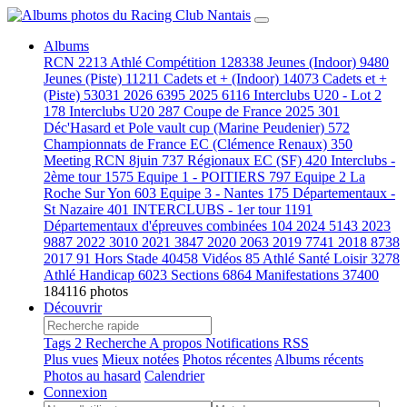
Albums
RCN
2213
Athlé Compétition
128338
Jeunes (Indoor)
9480
Jeunes (Piste)
11211
Cadets et + (Indoor)
14073
Cadets et +
(Piste)
53031
2026
6395
2025
6116
Interclubs U20 - Lot 2
178
Interclubs U20
287
Coupe de France 2025
301
Déc'Hasard et Pole vault cup (Marine Peudenier)
572
Championnats de France EC (Clémence Renaux)
350
Meeting RCN 8juin
737
Régionaux EC (SF)
420
Interclubs -
2ème tour
1575
Equipe 1 - POITIERS
797
Equipe 2 La
Roche Sur Yon
603
Equipe 3 - Nantes
175
Départementaux -
St Nazaire
401
INTERCLUBS - 1er tour
1191
Départementaux d'épreuves combinées
104
2024
5143
2023
9887
2022
3010
2021
3847
2020
2063
2019
7741
2018
8738
2017
91
Hors Stade
40458
Vidéos
85
Athlé Santé Loisir
3278
Athlé Handicap
6023
Sections
6864
Manifestations
37400
184116 photos
Découvrir
Tags
2
Recherche
A propos
Notifications RSS
Plus vues
Mieux notées
Photos récentes
Albums récents
Photos au hasard
Calendrier
Connexion