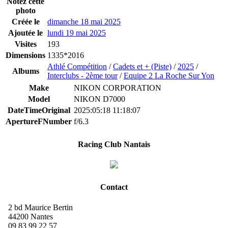
Notez cette
photo
Créée le
dimanche 18 mai 2025
Ajoutée le
lundi 19 mai 2025
Visites
193
Dimensions
1335*2016
Athlé Compétition
/
Cadets et + (Piste)
/
2025
/
Albums
Interclubs - 2ème tour
/
Equipe 2 La Roche Sur Yon
Make
NIKON CORPORATION
Model
NIKON D7000
DateTimeOriginal
2025:05:18 11:18:07
ApertureFNumber
f/6.3
Racing Club Nantais
Contact
2 bd Maurice Bertin
44200 Nantes
09 83 99 22 57