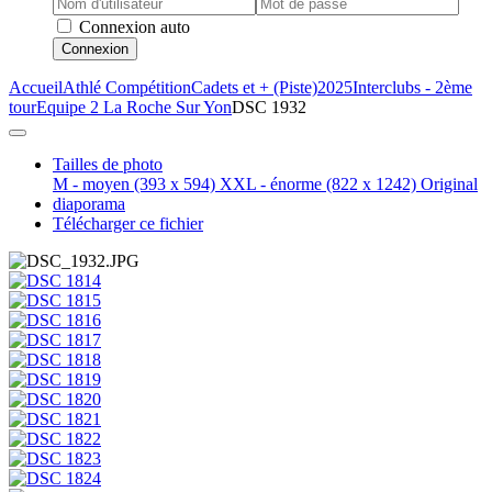
Connexion auto
Connexion
Accueil
Athlé Compétition
Cadets et + (Piste)
2025
Interclubs - 2ème
tour
Equipe 2 La Roche Sur Yon
DSC 1932
Tailles de photo
M - moyen
(393 x 594)
XXL - énorme
(822 x 1242)
Original
diaporama
Télécharger ce fichier