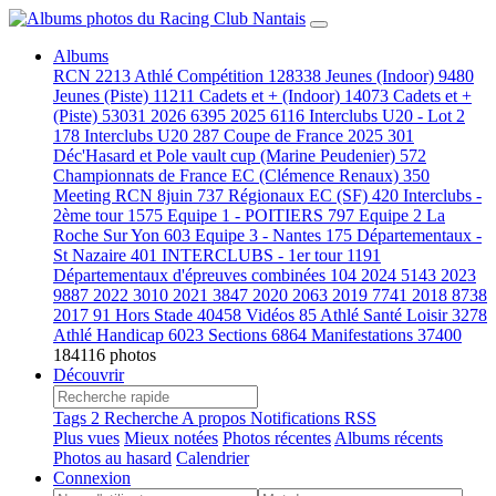
Albums
RCN
2213
Athlé Compétition
128338
Jeunes (Indoor)
9480
Jeunes (Piste)
11211
Cadets et + (Indoor)
14073
Cadets et +
(Piste)
53031
2026
6395
2025
6116
Interclubs U20 - Lot 2
178
Interclubs U20
287
Coupe de France 2025
301
Déc'Hasard et Pole vault cup (Marine Peudenier)
572
Championnats de France EC (Clémence Renaux)
350
Meeting RCN 8juin
737
Régionaux EC (SF)
420
Interclubs -
2ème tour
1575
Equipe 1 - POITIERS
797
Equipe 2 La
Roche Sur Yon
603
Equipe 3 - Nantes
175
Départementaux -
St Nazaire
401
INTERCLUBS - 1er tour
1191
Départementaux d'épreuves combinées
104
2024
5143
2023
9887
2022
3010
2021
3847
2020
2063
2019
7741
2018
8738
2017
91
Hors Stade
40458
Vidéos
85
Athlé Santé Loisir
3278
Athlé Handicap
6023
Sections
6864
Manifestations
37400
184116 photos
Découvrir
Tags
2
Recherche
A propos
Notifications RSS
Plus vues
Mieux notées
Photos récentes
Albums récents
Photos au hasard
Calendrier
Connexion