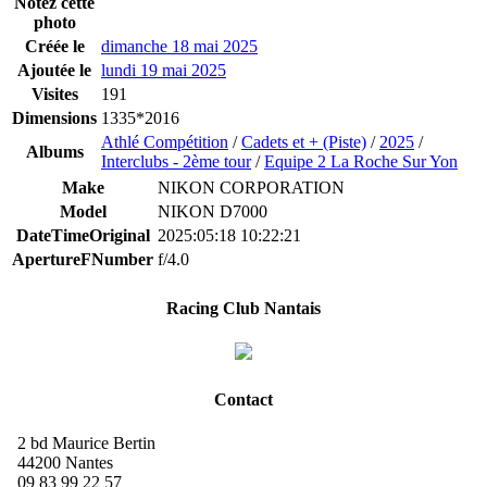
Notez cette
photo
Créée le
dimanche 18 mai 2025
Ajoutée le
lundi 19 mai 2025
Visites
191
Dimensions
1335*2016
Athlé Compétition
/
Cadets et + (Piste)
/
2025
/
Albums
Interclubs - 2ème tour
/
Equipe 2 La Roche Sur Yon
Make
NIKON CORPORATION
Model
NIKON D7000
DateTimeOriginal
2025:05:18 10:22:21
ApertureFNumber
f/4.0
Racing Club Nantais
Contact
2 bd Maurice Bertin
44200 Nantes
09 83 99 22 57