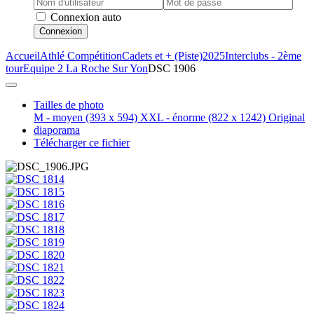
Connexion auto
Connexion
Accueil
Athlé Compétition
Cadets et + (Piste)
2025
Interclubs - 2ème
tour
Equipe 2 La Roche Sur Yon
DSC 1906
Tailles de photo
M - moyen
(393 x 594)
XXL - énorme
(822 x 1242)
Original
diaporama
Télécharger ce fichier