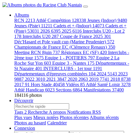
Albums
RCN
2213
Athlé Compétition
128338
Jeunes (Indoor)
9480
Jeunes (Piste)
11211
Cadets et + (Indoor)
14073
Cadets et +
(Piste)
53031
2026
6395
2025
6116
Interclubs U20 - Lot 2
178
Interclubs U20
287
Coupe de France 2025
301
Déc'Hasard et Pole vault cup (Marine Peudenier)
572
Championnats de France EC (Clémence Renaux)
350
Meeting RCN 8juin
737
Régionaux EC (SF)
420
Interclubs -
2ème tour
1575
Equipe 1 - POITIERS
797
Equipe 2 La
Roche Sur Yon
603
Equipe 3 - Nantes
175
Départementaux -
St Nazaire
401
INTERCLUBS - 1er tour
1191
Départementaux d'épreuves combinées
104
2024
5143
2023
9887
2022
3010
2021
3847
2020
2063
2019
7741
2018
8738
2017
91
Hors Stade
40458
Vidéos
85
Athlé Santé Loisir
3278
Athlé Handicap
6023
Sections
6864
Manifestations
37400
184116 photos
Découvrir
Tags
2
Recherche
A propos
Notifications RSS
Plus vues
Mieux notées
Photos récentes
Albums récents
Photos au hasard
Calendrier
Connexion