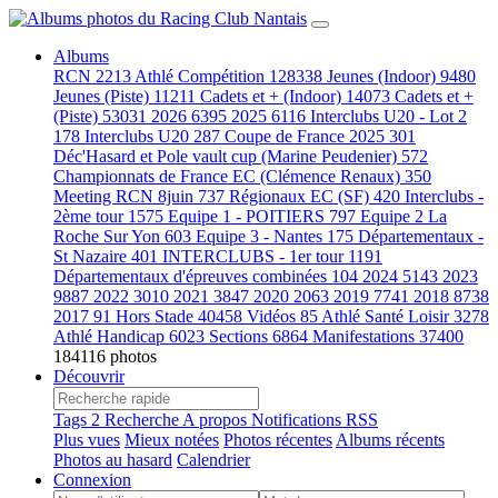
Albums
RCN
2213
Athlé Compétition
128338
Jeunes (Indoor)
9480
Jeunes (Piste)
11211
Cadets et + (Indoor)
14073
Cadets et +
(Piste)
53031
2026
6395
2025
6116
Interclubs U20 - Lot 2
178
Interclubs U20
287
Coupe de France 2025
301
Déc'Hasard et Pole vault cup (Marine Peudenier)
572
Championnats de France EC (Clémence Renaux)
350
Meeting RCN 8juin
737
Régionaux EC (SF)
420
Interclubs -
2ème tour
1575
Equipe 1 - POITIERS
797
Equipe 2 La
Roche Sur Yon
603
Equipe 3 - Nantes
175
Départementaux -
St Nazaire
401
INTERCLUBS - 1er tour
1191
Départementaux d'épreuves combinées
104
2024
5143
2023
9887
2022
3010
2021
3847
2020
2063
2019
7741
2018
8738
2017
91
Hors Stade
40458
Vidéos
85
Athlé Santé Loisir
3278
Athlé Handicap
6023
Sections
6864
Manifestations
37400
184116 photos
Découvrir
Tags
2
Recherche
A propos
Notifications RSS
Plus vues
Mieux notées
Photos récentes
Albums récents
Photos au hasard
Calendrier
Connexion