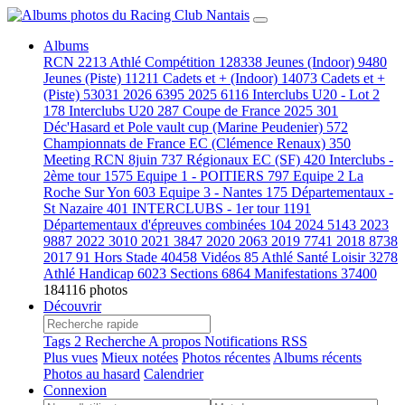
Albums
RCN
2213
Athlé Compétition
128338
Jeunes (Indoor)
9480
Jeunes (Piste)
11211
Cadets et + (Indoor)
14073
Cadets et +
(Piste)
53031
2026
6395
2025
6116
Interclubs U20 - Lot 2
178
Interclubs U20
287
Coupe de France 2025
301
Déc'Hasard et Pole vault cup (Marine Peudenier)
572
Championnats de France EC (Clémence Renaux)
350
Meeting RCN 8juin
737
Régionaux EC (SF)
420
Interclubs -
2ème tour
1575
Equipe 1 - POITIERS
797
Equipe 2 La
Roche Sur Yon
603
Equipe 3 - Nantes
175
Départementaux -
St Nazaire
401
INTERCLUBS - 1er tour
1191
Départementaux d'épreuves combinées
104
2024
5143
2023
9887
2022
3010
2021
3847
2020
2063
2019
7741
2018
8738
2017
91
Hors Stade
40458
Vidéos
85
Athlé Santé Loisir
3278
Athlé Handicap
6023
Sections
6864
Manifestations
37400
184116 photos
Découvrir
Tags
2
Recherche
A propos
Notifications RSS
Plus vues
Mieux notées
Photos récentes
Albums récents
Photos au hasard
Calendrier
Connexion