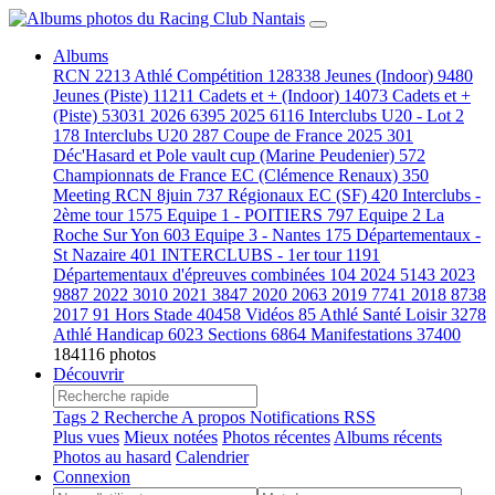
Albums
RCN
2213
Athlé Compétition
128338
Jeunes (Indoor)
9480
Jeunes (Piste)
11211
Cadets et + (Indoor)
14073
Cadets et +
(Piste)
53031
2026
6395
2025
6116
Interclubs U20 - Lot 2
178
Interclubs U20
287
Coupe de France 2025
301
Déc'Hasard et Pole vault cup (Marine Peudenier)
572
Championnats de France EC (Clémence Renaux)
350
Meeting RCN 8juin
737
Régionaux EC (SF)
420
Interclubs -
2ème tour
1575
Equipe 1 - POITIERS
797
Equipe 2 La
Roche Sur Yon
603
Equipe 3 - Nantes
175
Départementaux -
St Nazaire
401
INTERCLUBS - 1er tour
1191
Départementaux d'épreuves combinées
104
2024
5143
2023
9887
2022
3010
2021
3847
2020
2063
2019
7741
2018
8738
2017
91
Hors Stade
40458
Vidéos
85
Athlé Santé Loisir
3278
Athlé Handicap
6023
Sections
6864
Manifestations
37400
184116 photos
Découvrir
Tags
2
Recherche
A propos
Notifications RSS
Plus vues
Mieux notées
Photos récentes
Albums récents
Photos au hasard
Calendrier
Connexion