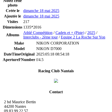
Notez cette
photo
Créée le
dimanche 18 mai 2025
Ajoutée le
dimanche 18 mai 2025
Visites
217
Dimensions
1335*2016
Athlé Compétition
/
Cadets et + (Piste)
/
2025
/
Albums
Interclubs - 2ème tour
/
Equipe 2 La Roche Sur Yon
Make
NIKON CORPORATION
Model
NIKON D7000
DateTimeOriginal
2025:05:18 08:54:18
ApertureFNumber
f/4.5
Racing Club Nantais
Contact
2 bd Maurice Bertin
44200 Nantes
09 83 99 22 57