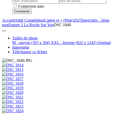
Connexion auto
Connexion
Accueil
Athlé Compétition
Cadets et + (Piste)
2025
Interclubs - 2ème
tour
Equipe 2 La Roche Sur Yon
DSC 1840
Tailles de photo
M - moyen
(393 x 594)
XXL - énorme
(822 x 1242)
Original
diaporama
Télécharger ce fichier