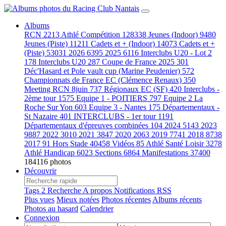
Albums
RCN
2213
Athlé Compétition
128338
Jeunes (Indoor)
9480
Jeunes (Piste)
11211
Cadets et + (Indoor)
14073
Cadets et +
(Piste)
53031
2026
6395
2025
6116
Interclubs U20 - Lot 2
178
Interclubs U20
287
Coupe de France 2025
301
Déc'Hasard et Pole vault cup (Marine Peudenier)
572
Championnats de France EC (Clémence Renaux)
350
Meeting RCN 8juin
737
Régionaux EC (SF)
420
Interclubs -
2ème tour
1575
Equipe 1 - POITIERS
797
Equipe 2 La
Roche Sur Yon
603
Equipe 3 - Nantes
175
Départementaux -
St Nazaire
401
INTERCLUBS - 1er tour
1191
Départementaux d'épreuves combinées
104
2024
5143
2023
9887
2022
3010
2021
3847
2020
2063
2019
7741
2018
8738
2017
91
Hors Stade
40458
Vidéos
85
Athlé Santé Loisir
3278
Athlé Handicap
6023
Sections
6864
Manifestations
37400
184116 photos
Découvrir
Tags
2
Recherche
A propos
Notifications RSS
Plus vues
Mieux notées
Photos récentes
Albums récents
Photos au hasard
Calendrier
Connexion