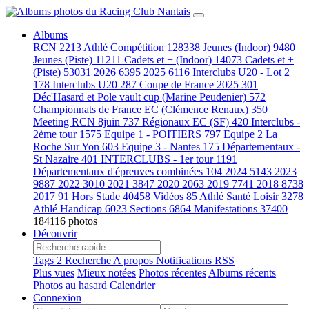
Albums
RCN
2213
Athlé Compétition
128338
Jeunes (Indoor)
9480
Jeunes (Piste)
11211
Cadets et + (Indoor)
14073
Cadets et +
(Piste)
53031
2026
6395
2025
6116
Interclubs U20 - Lot 2
178
Interclubs U20
287
Coupe de France 2025
301
Déc'Hasard et Pole vault cup (Marine Peudenier)
572
Championnats de France EC (Clémence Renaux)
350
Meeting RCN 8juin
737
Régionaux EC (SF)
420
Interclubs -
2ème tour
1575
Equipe 1 - POITIERS
797
Equipe 2 La
Roche Sur Yon
603
Equipe 3 - Nantes
175
Départementaux -
St Nazaire
401
INTERCLUBS - 1er tour
1191
Départementaux d'épreuves combinées
104
2024
5143
2023
9887
2022
3010
2021
3847
2020
2063
2019
7741
2018
8738
2017
91
Hors Stade
40458
Vidéos
85
Athlé Santé Loisir
3278
Athlé Handicap
6023
Sections
6864
Manifestations
37400
184116 photos
Découvrir
Tags
2
Recherche
A propos
Notifications RSS
Plus vues
Mieux notées
Photos récentes
Albums récents
Photos au hasard
Calendrier
Connexion