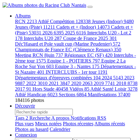
Albums
RCN
2213
Athlé Compétition
128338
Jeunes (Indoor)
9480
Jeunes (Piste)
11211
Cadets et + (Indoor)
14073
Cadets et +
(Piste)
53031
2026
6395
2025
6116
Interclubs U20 - Lot 2
178
Interclubs U20
287
Coupe de France 2025
301
Déc'Hasard et Pole vault cup (Marine Peudenier)
572
Championnats de France EC (Clémence Renaux)
350
Meeting RCN 8juin
737
Régionaux EC (SF)
420
Interclubs -
2ème tour
1575
Equipe 1 - POITIERS
797
Equipe 2 La
Roche Sur Yon
603
Equipe 3 - Nantes
175
Départementaux -
St Nazaire
401
INTERCLUBS - 1er tour
1191
Départementaux d'épreuves combinées
104
2024
5143
2023
9887
2022
3010
2021
3847
2020
2063
2019
7741
2018
8738
2017
91
Hors Stade
40458
Vidéos
85
Athlé Santé Loisir
3278
Athlé Handicap
6023
Sections
6864
Manifestations
37400
184116 photos
Découvrir
Tags
2
Recherche
A propos
Notifications RSS
Plus vues
Mieux notées
Photos récentes
Albums récents
Photos au hasard
Calendrier
Connexion