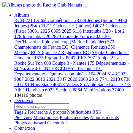
Albums
RCN
2213
Athlé Compétition
128338
Jeunes (Indoor)
9480
Jeunes (Piste)
11211
Cadets et + (Indoor)
14073
Cadets et +
(Piste)
53031
2026
6395
2025
6116
Interclubs U20 - Lot 2
178
Interclubs U20
287
Coupe de France 2025
301
Déc'Hasard et Pole vault cup (Marine Peudenier)
572
Championnats de France EC (Clémence Renaux)
350
Meeting RCN 8juin
737
Régionaux EC (SF)
420
Interclubs -
2ème tour
1575
Equipe 1 - POITIERS
797
Equipe 2 La
Roche Sur Yon
603
Equipe 3 - Nantes
175
Départementaux -
St Nazaire
401
INTERCLUBS - 1er tour
1191
Départementaux d'épreuves combinées
104
2024
5143
2023
9887
2022
3010
2021
3847
2020
2063
2019
7741
2018
8738
2017
91
Hors Stade
40458
Vidéos
85
Athlé Santé Loisir
3278
Athlé Handicap
6023
Sections
6864
Manifestations
37400
184116 photos
Découvrir
Tags
2
Recherche
A propos
Notifications RSS
Plus vues
Mieux notées
Photos récentes
Albums récents
Photos au hasard
Calendrier
Connexion