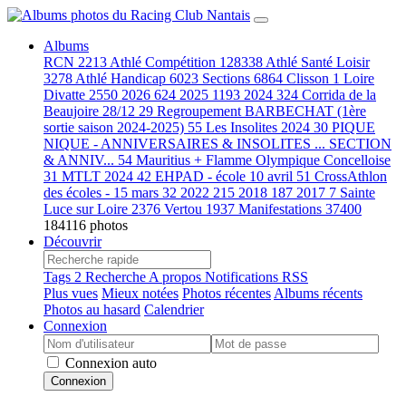
Albums
RCN
2213
Athlé Compétition
128338
Athlé Santé Loisir
3278
Athlé Handicap
6023
Sections
6864
Clisson
1
Loire
Divatte
2550
2026
624
2025
1193
2024
324
Corrida de la
Beaujoire 28/12
29
Regroupement BARBECHAT (1ère
sortie saison 2024-2025)
55
Les Insolites 2024
30
PIQUE
NIQUE - ANNIVERSAIRES & INSOLITES ... SECTION
& ANNIV...
54
Mauritius + Flamme Olympique Concelloise
31
MTLT 2024
42
EHPAD - école 10 avril
51
CrossAthlon
des écoles - 15 mars
32
2022
215
2018
187
2017
7
Sainte
Luce sur Loire
2376
Vertou
1937
Manifestations
37400
184116 photos
Découvrir
Tags
2
Recherche
A propos
Notifications RSS
Plus vues
Mieux notées
Photos récentes
Albums récents
Photos au hasard
Calendrier
Connexion
Connexion auto
Connexion