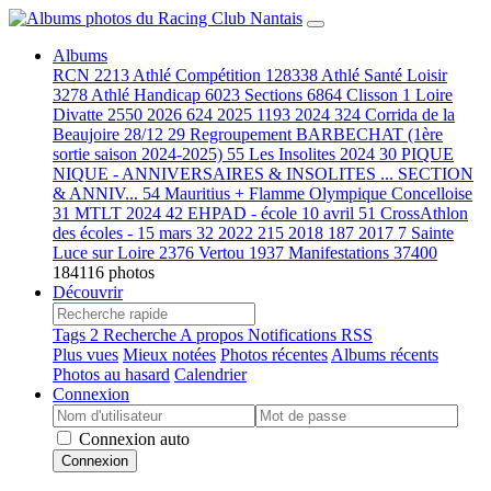
Albums
RCN
2213
Athlé Compétition
128338
Athlé Santé Loisir
3278
Athlé Handicap
6023
Sections
6864
Clisson
1
Loire
Divatte
2550
2026
624
2025
1193
2024
324
Corrida de la
Beaujoire 28/12
29
Regroupement BARBECHAT (1ère
sortie saison 2024-2025)
55
Les Insolites 2024
30
PIQUE
NIQUE - ANNIVERSAIRES & INSOLITES ... SECTION
& ANNIV...
54
Mauritius + Flamme Olympique Concelloise
31
MTLT 2024
42
EHPAD - école 10 avril
51
CrossAthlon
des écoles - 15 mars
32
2022
215
2018
187
2017
7
Sainte
Luce sur Loire
2376
Vertou
1937
Manifestations
37400
184116 photos
Découvrir
Tags
2
Recherche
A propos
Notifications RSS
Plus vues
Mieux notées
Photos récentes
Albums récents
Photos au hasard
Calendrier
Connexion
Connexion auto
Connexion