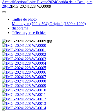
Accueil
Sections
Loire Divatte
2024
Corrida de la Beaujoire
28/12
IMG-20241228-WA0009
Tailles de photo
M - moyen
(792 x 594)
Original
(1600 x 1200)
diaporama
Télécharger ce fichier