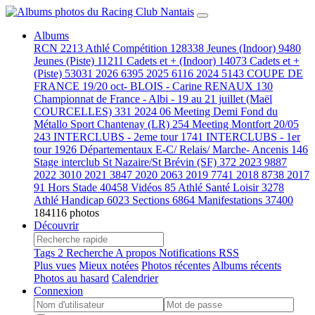
Albums
RCN
2213
Athlé Compétition
128338
Jeunes (Indoor)
9480
Jeunes (Piste)
11211
Cadets et + (Indoor)
14073
Cadets et +
(Piste)
53031
2026
6395
2025
6116
2024
5143
COUPE DE
FRANCE 19/20 oct- BLOIS - Carine RENAUX
130
Championnat de France - Albi - 19 au 21 juillet (Maël
COURCELLES)
331
2024 06 Meeting Demi Fond du
Métallo Sport Chantenay (LR)
254
Meeting Montfort 20/05
243
INTERCLUBS - 2eme tour
1741
INTERCLUBS - 1er
tour
1926
Départementaux E-C/ Relais/ Marche- Ancenis
146
Stage interclub St Nazaire/St Brévin (SF)
372
2023
9887
2022
3010
2021
3847
2020
2063
2019
7741
2018
8738
2017
91
Hors Stade
40458
Vidéos
85
Athlé Santé Loisir
3278
Athlé Handicap
6023
Sections
6864
Manifestations
37400
184116 photos
Découvrir
Tags
2
Recherche
A propos
Notifications RSS
Plus vues
Mieux notées
Photos récentes
Albums récents
Photos au hasard
Calendrier
Connexion