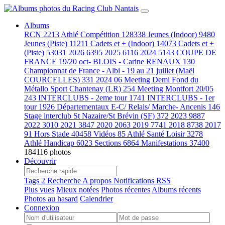
Albums
RCN
2213
Athlé Compétition
128338
Jeunes (Indoor)
9480
Jeunes (Piste)
11211
Cadets et + (Indoor)
14073
Cadets et +
(Piste)
53031
2026
6395
2025
6116
2024
5143
COUPE DE
FRANCE 19/20 oct- BLOIS - Carine RENAUX
130
Championnat de France - Albi - 19 au 21 juillet (Maël
COURCELLES)
331
2024 06 Meeting Demi Fond du
Métallo Sport Chantenay (LR)
254
Meeting Montfort 20/05
243
INTERCLUBS - 2eme tour
1741
INTERCLUBS - 1er
tour
1926
Départementaux E-C/ Relais/ Marche- Ancenis
146
Stage interclub St Nazaire/St Brévin (SF)
372
2023
9887
2022
3010
2021
3847
2020
2063
2019
7741
2018
8738
2017
91
Hors Stade
40458
Vidéos
85
Athlé Santé Loisir
3278
Athlé Handicap
6023
Sections
6864
Manifestations
37400
184116 photos
Découvrir
Tags
2
Recherche
A propos
Notifications RSS
Plus vues
Mieux notées
Photos récentes
Albums récents
Photos au hasard
Calendrier
Connexion