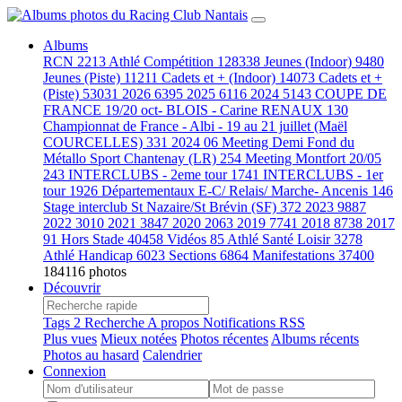
Albums
RCN
2213
Athlé Compétition
128338
Jeunes (Indoor)
9480
Jeunes (Piste)
11211
Cadets et + (Indoor)
14073
Cadets et +
(Piste)
53031
2026
6395
2025
6116
2024
5143
COUPE DE
FRANCE 19/20 oct- BLOIS - Carine RENAUX
130
Championnat de France - Albi - 19 au 21 juillet (Maël
COURCELLES)
331
2024 06 Meeting Demi Fond du
Métallo Sport Chantenay (LR)
254
Meeting Montfort 20/05
243
INTERCLUBS - 2eme tour
1741
INTERCLUBS - 1er
tour
1926
Départementaux E-C/ Relais/ Marche- Ancenis
146
Stage interclub St Nazaire/St Brévin (SF)
372
2023
9887
2022
3010
2021
3847
2020
2063
2019
7741
2018
8738
2017
91
Hors Stade
40458
Vidéos
85
Athlé Santé Loisir
3278
Athlé Handicap
6023
Sections
6864
Manifestations
37400
184116 photos
Découvrir
Tags
2
Recherche
A propos
Notifications RSS
Plus vues
Mieux notées
Photos récentes
Albums récents
Photos au hasard
Calendrier
Connexion