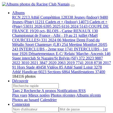
Albums
RCN
2213
Athlé Compétition
128338
Jeunes (Indoor)
9480
Jeunes (Piste)
11211
Cadets et + (Indoor)
14073
Cadets et +
(Piste)
53031
2026
6395
2025
6116
2024
5143
COUPE DE
FRANCE 19/20 oct- BLOIS - Carine RENAUX
130
Championnat de France - Albi - 19 au 21 juillet (Maël
COURCELLES)
331
2024 06 Meeting Demi Fond du
Métallo Sport Chantenay (LR)
254
Meeting Montfort 20/05
243
INTERCLUBS - 2eme tour
1741
INTERCLUBS - 1er
tour
1926
Départementaux E-C/ Relais/ Marche- Ancenis
146
Stage interclub St Nazaire/St Brévin (SF)
372
2023
9887
2022
3010
2021
3847
2020
2063
2019
7741
2018
8738
2017
91
Hors Stade
40458
Vidéos
85
Athlé Santé Loisir
3278
Athlé Handicap
6023
Sections
6864
Manifestations
37400
184116 photos
Découvrir
Tags
2
Recherche
A propos
Notifications RSS
Plus vues
Mieux notées
Photos récentes
Albums récents
Photos au hasard
Calendrier
Connexion