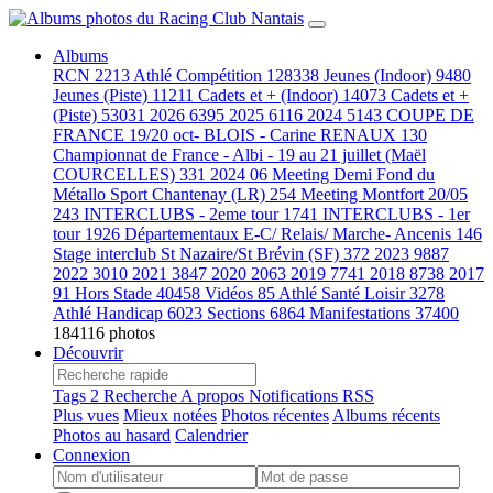
Albums
RCN
2213
Athlé Compétition
128338
Jeunes (Indoor)
9480
Jeunes (Piste)
11211
Cadets et + (Indoor)
14073
Cadets et +
(Piste)
53031
2026
6395
2025
6116
2024
5143
COUPE DE
FRANCE 19/20 oct- BLOIS - Carine RENAUX
130
Championnat de France - Albi - 19 au 21 juillet (Maël
COURCELLES)
331
2024 06 Meeting Demi Fond du
Métallo Sport Chantenay (LR)
254
Meeting Montfort 20/05
243
INTERCLUBS - 2eme tour
1741
INTERCLUBS - 1er
tour
1926
Départementaux E-C/ Relais/ Marche- Ancenis
146
Stage interclub St Nazaire/St Brévin (SF)
372
2023
9887
2022
3010
2021
3847
2020
2063
2019
7741
2018
8738
2017
91
Hors Stade
40458
Vidéos
85
Athlé Santé Loisir
3278
Athlé Handicap
6023
Sections
6864
Manifestations
37400
184116 photos
Découvrir
Tags
2
Recherche
A propos
Notifications RSS
Plus vues
Mieux notées
Photos récentes
Albums récents
Photos au hasard
Calendrier
Connexion