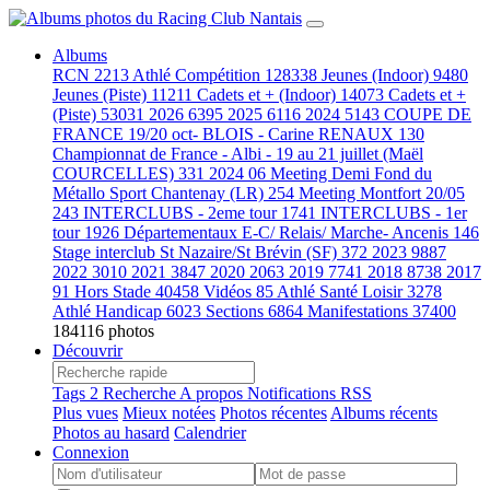
Albums
RCN
2213
Athlé Compétition
128338
Jeunes (Indoor)
9480
Jeunes (Piste)
11211
Cadets et + (Indoor)
14073
Cadets et +
(Piste)
53031
2026
6395
2025
6116
2024
5143
COUPE DE
FRANCE 19/20 oct- BLOIS - Carine RENAUX
130
Championnat de France - Albi - 19 au 21 juillet (Maël
COURCELLES)
331
2024 06 Meeting Demi Fond du
Métallo Sport Chantenay (LR)
254
Meeting Montfort 20/05
243
INTERCLUBS - 2eme tour
1741
INTERCLUBS - 1er
tour
1926
Départementaux E-C/ Relais/ Marche- Ancenis
146
Stage interclub St Nazaire/St Brévin (SF)
372
2023
9887
2022
3010
2021
3847
2020
2063
2019
7741
2018
8738
2017
91
Hors Stade
40458
Vidéos
85
Athlé Santé Loisir
3278
Athlé Handicap
6023
Sections
6864
Manifestations
37400
184116 photos
Découvrir
Tags
2
Recherche
A propos
Notifications RSS
Plus vues
Mieux notées
Photos récentes
Albums récents
Photos au hasard
Calendrier
Connexion