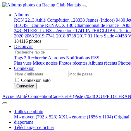
Albums
RCN
2213
Athlé Compétition
128338
Jeunes (Indoor)
9480
Je
BLOIS - Carine RENAUX
130
Championnat de France - Alb
243
INTERCLUBS - 2eme tour
1741
INTERCLUBS - 1er to
2020
2063
2019
7741
2018
8738
2017
91
Hors Stade
40458
V
184116 photos
Découvrir
Tags
2
Recherche
A propos
Notifications RSS
Plus vues
Mieux notées
Photos récentes
Albums récents
Photos
Connexion
Connexion auto
Connexion
Accueil
Athlé Compétition
Cadets et + (Piste)
2024
COUPE DE FRANCE
Tailles de photo
M - moyen
(792 x 528)
XXL - énorme
(1656 x 1104)
Original
diaporama
Télécharger ce fichier