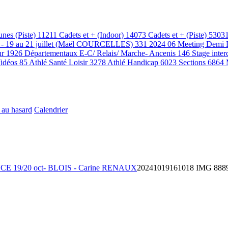
unes (Piste)
11211
Cadets et + (Indoor)
14073
Cadets et + (Piste)
5303
i - 19 au 21 juillet (Maël COURCELLES)
331
2024 06 Meeting Demi 
ur
1926
Départementaux E-C/ Relais/ Marche- Ancenis
146
Stage inter
idéos
85
Athlé Santé Loisir
3278
Athlé Handicap
6023
Sections
6864
 au hasard
Calendrier
 19/20 oct- BLOIS - Carine RENAUX
20241019161018 IMG 888