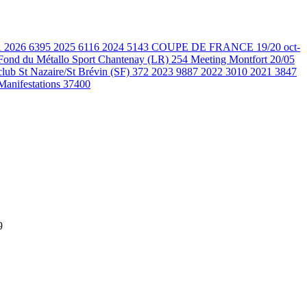
1
2026
6395
2025
6116
2024
5143
COUPE DE FRANCE 19/20 oct-
Fond du Métallo Sport Chantenay (LR)
254
Meeting Montfort 20/05
club St Nazaire/St Brévin (SF)
372
2023
9887
2022
3010
2021
3847
Manifestations
37400
9