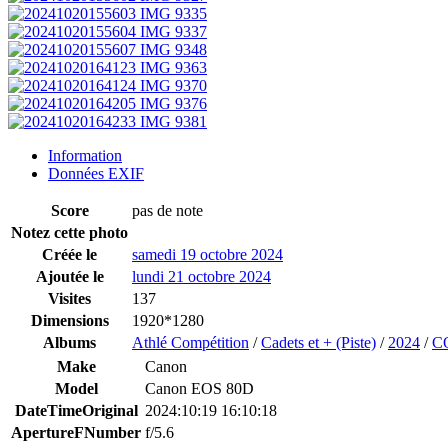
Information
Données EXIF
Score
pas de note
Notez cette photo
Créée le
samedi 19 octobre 2024
Ajoutée le
lundi 21 octobre 2024
Visites
137
Dimensions
1920*1280
Albums
Athlé Compétition
/
Cadets et + (Piste)
/
2024
/
C
Make
Canon
Model
Canon EOS 80D
DateTimeOriginal
2024:10:19 16:10:18
ApertureFNumber
f/5.6