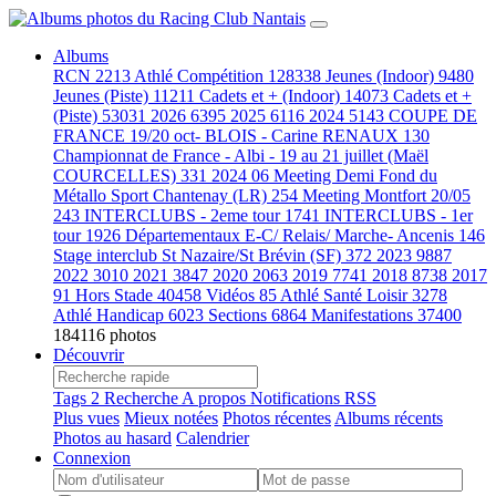
Albums
RCN
2213
Athlé Compétition
128338
Jeunes (Indoor)
9480
Jeunes (Piste)
11211
Cadets et + (Indoor)
14073
Cadets et +
(Piste)
53031
2026
6395
2025
6116
2024
5143
COUPE DE
FRANCE 19/20 oct- BLOIS - Carine RENAUX
130
Championnat de France - Albi - 19 au 21 juillet (Maël
COURCELLES)
331
2024 06 Meeting Demi Fond du
Métallo Sport Chantenay (LR)
254
Meeting Montfort 20/05
243
INTERCLUBS - 2eme tour
1741
INTERCLUBS - 1er
tour
1926
Départementaux E-C/ Relais/ Marche- Ancenis
146
Stage interclub St Nazaire/St Brévin (SF)
372
2023
9887
2022
3010
2021
3847
2020
2063
2019
7741
2018
8738
2017
91
Hors Stade
40458
Vidéos
85
Athlé Santé Loisir
3278
Athlé Handicap
6023
Sections
6864
Manifestations
37400
184116 photos
Découvrir
Tags
2
Recherche
A propos
Notifications RSS
Plus vues
Mieux notées
Photos récentes
Albums récents
Photos au hasard
Calendrier
Connexion