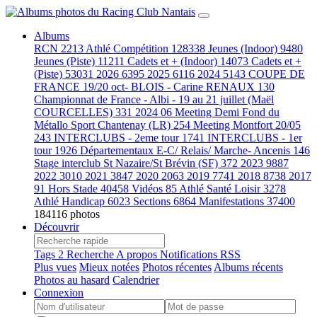
Albums
RCN
2213
Athlé Compétition
128338
Jeunes (Indoor)
9480
Jeunes (Piste)
11211
Cadets et + (Indoor)
14073
Cadets et +
(Piste)
53031
2026
6395
2025
6116
2024
5143
COUPE DE
FRANCE 19/20 oct- BLOIS - Carine RENAUX
130
Championnat de France - Albi - 19 au 21 juillet (Maël
COURCELLES)
331
2024 06 Meeting Demi Fond du
Métallo Sport Chantenay (LR)
254
Meeting Montfort 20/05
243
INTERCLUBS - 2eme tour
1741
INTERCLUBS - 1er
tour
1926
Départementaux E-C/ Relais/ Marche- Ancenis
146
Stage interclub St Nazaire/St Brévin (SF)
372
2023
9887
2022
3010
2021
3847
2020
2063
2019
7741
2018
8738
2017
91
Hors Stade
40458
Vidéos
85
Athlé Santé Loisir
3278
Athlé Handicap
6023
Sections
6864
Manifestations
37400
184116 photos
Découvrir
Tags
2
Recherche
A propos
Notifications RSS
Plus vues
Mieux notées
Photos récentes
Albums récents
Photos au hasard
Calendrier
Connexion