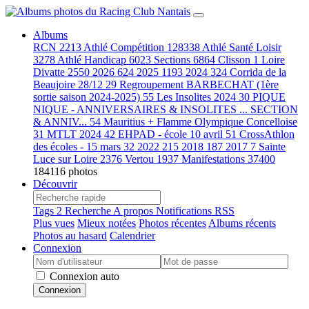
Albums
RCN
2213
Athlé Compétition
128338
Athlé Santé Loisir
3278
Athlé Handicap
6023
Sections
6864
Clisson
1
Loire
Divatte
2550
2026
624
2025
1193
2024
324
Corrida de la
Beaujoire 28/12
29
Regroupement BARBECHAT (1ère
sortie saison 2024-2025)
55
Les Insolites 2024
30
PIQUE
NIQUE - ANNIVERSAIRES & INSOLITES ... SECTION
& ANNIV...
54
Mauritius + Flamme Olympique Concelloise
31
MTLT 2024
42
EHPAD - école 10 avril
51
CrossAthlon
des écoles - 15 mars
32
2022
215
2018
187
2017
7
Sainte
Luce sur Loire
2376
Vertou
1937
Manifestations
37400
184116 photos
Découvrir
Tags
2
Recherche
A propos
Notifications RSS
Plus vues
Mieux notées
Photos récentes
Albums récents
Photos au hasard
Calendrier
Connexion
Connexion auto
Connexion