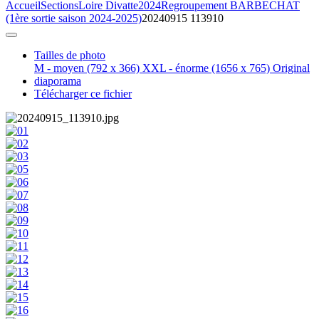
Accueil
Sections
Loire Divatte
2024
Regroupement BARBECHAT
(1ère sortie saison 2024-2025)
20240915 113910
Tailles de photo
M - moyen
(792 x 366)
XXL - énorme
(1656 x 765)
Original
diaporama
Télécharger ce fichier