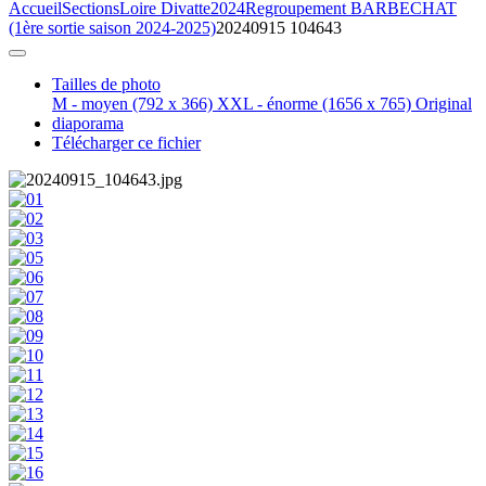
Accueil
Sections
Loire Divatte
2024
Regroupement BARBECHAT
(1ère sortie saison 2024-2025)
20240915 104643
Tailles de photo
M - moyen
(792 x 366)
XXL - énorme
(1656 x 765)
Original
diaporama
Télécharger ce fichier