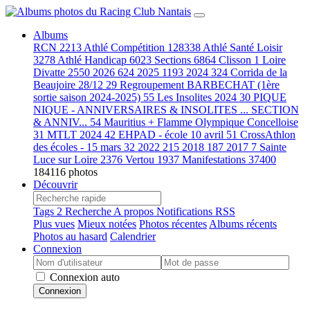
Albums
RCN
2213
Athlé Compétition
128338
Athlé Santé Loisir
3278
Athlé Handicap
6023
Sections
6864
Clisson
1
Loire
Divatte
2550
2026
624
2025
1193
2024
324
Corrida de la
Beaujoire 28/12
29
Regroupement BARBECHAT (1ère
sortie saison 2024-2025)
55
Les Insolites 2024
30
PIQUE
NIQUE - ANNIVERSAIRES & INSOLITES ... SECTION
& ANNIV...
54
Mauritius + Flamme Olympique Concelloise
31
MTLT 2024
42
EHPAD - école 10 avril
51
CrossAthlon
des écoles - 15 mars
32
2022
215
2018
187
2017
7
Sainte
Luce sur Loire
2376
Vertou
1937
Manifestations
37400
184116 photos
Découvrir
Tags
2
Recherche
A propos
Notifications RSS
Plus vues
Mieux notées
Photos récentes
Albums récents
Photos au hasard
Calendrier
Connexion
Connexion auto
Connexion