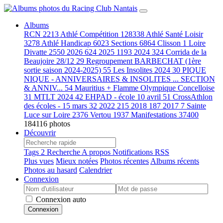
Albums
RCN
2213
Athlé Compétition
128338
Athlé Santé Loisir
3278
Athlé Handicap
6023
Sections
6864
Clisson
1
Loire
Divatte
2550
2026
624
2025
1193
2024
324
Corrida de la
Beaujoire 28/12
29
Regroupement BARBECHAT (1ère
sortie saison 2024-2025)
55
Les Insolites 2024
30
PIQUE
NIQUE - ANNIVERSAIRES & INSOLITES ... SECTION
& ANNIV...
54
Mauritius + Flamme Olympique Concelloise
31
MTLT 2024
42
EHPAD - école 10 avril
51
CrossAthlon
des écoles - 15 mars
32
2022
215
2018
187
2017
7
Sainte
Luce sur Loire
2376
Vertou
1937
Manifestations
37400
184116 photos
Découvrir
Tags
2
Recherche
A propos
Notifications RSS
Plus vues
Mieux notées
Photos récentes
Albums récents
Photos au hasard
Calendrier
Connexion
Connexion auto
Connexion