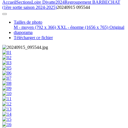
Accueil
Sections
Loire Divatte
2024
Regroupement BARBECHAT
(1ère sortie saison 2024-2025)
20240915 095544
Tailles de photo
M - moyen
(792 x 366)
XXL - énorme
(1656 x 765)
Original
diaporama
Télécharger ce fichier