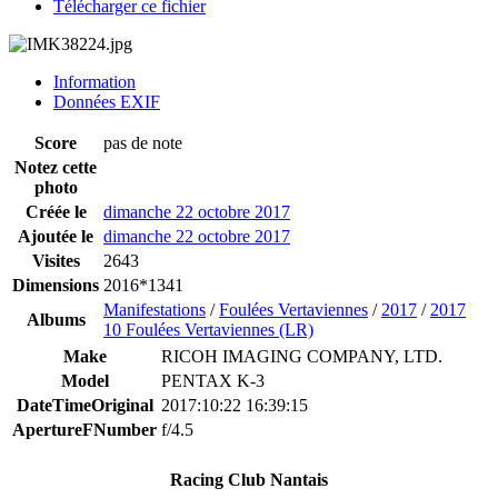
Télécharger ce fichier
Information
Données EXIF
Score
pas de note
Notez cette
photo
Créée le
dimanche 22 octobre 2017
Ajoutée le
dimanche 22 octobre 2017
Visites
2643
Dimensions
2016*1341
Manifestations
/
Foulées Vertaviennes
/
2017
/
2017
Albums
10 Foulées Vertaviennes (LR)
Make
RICOH IMAGING COMPANY, LTD.
Model
PENTAX K-3
DateTimeOriginal
2017:10:22 16:39:15
ApertureFNumber
f/4.5
Racing Club Nantais