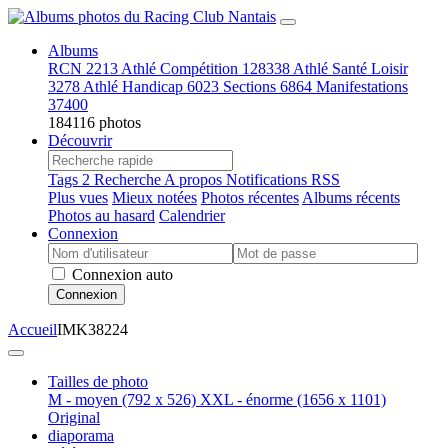
Albums
RCN
2213
Athlé Compétition
128338
Athlé Santé Loisir
3278
Athlé Handicap
6023
Sections
6864
Manifestations
37400
184116 photos
Découvrir
Tags
2
Recherche
A propos
Notifications RSS
Plus vues
Mieux notées
Photos récentes
Albums récents
Photos au hasard
Calendrier
Connexion
Connexion auto
Connexion
Accueil
IMK38224
Tailles de photo
M - moyen
(792 x 526)
XXL - énorme
(1656 x 1101)
Original
diaporama