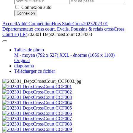
Connexion auto
Connexion
Accueil
Athlé Compétition
Hors Stade
Cross
2023
2023 01
Départementaux cross court, Eveils, Poussins & relais cross
Cross
Court F (LR)
202301 DepxCrossCourt CCF003
Tailles de photo
M - moyen
(792 x 527)
XXL - énorme
(1656 x 1103)
Original
diaporama
Télécharger ce fichier