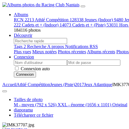
Albums
RCN
2213
Athlé Compétition
128338
Jeunes (Indoor)
9480
Je
222
Cadets et + (Indoor)
14073
Cadets et + (Piste)
53031
Hors
184116 photos
Découvrir
Tags
2
Recherche
A propos
Notifications RSS
Plus vues
Mieux notées
Photos récentes
Albums récents
Photos
Connexion
Connexion auto
Connexion
Accueil
Athlé Compétition
Jeunes (Piste)
2017
Jeux Atlantique
IMK377
Tailles de photo
M - moyen
(792 x 526)
XXL - énorme
(1656 x 1101)
Original
diaporama
Télécharger ce fichier