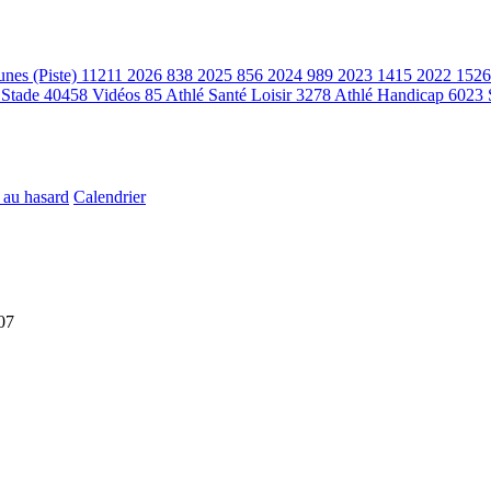
unes (Piste)
11211
2026
838
2025
856
2024
989
2023
1415
2022
1526
 Stade
40458
Vidéos
85
Athlé Santé Loisir
3278
Athlé Handicap
6023
 au hasard
Calendrier
07