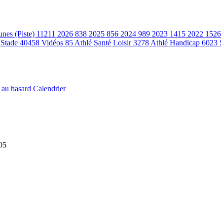
unes (Piste)
11211
2026
838
2025
856
2024
989
2023
1415
2022
1526
 Stade
40458
Vidéos
85
Athlé Santé Loisir
3278
Athlé Handicap
6023
 au hasard
Calendrier
05