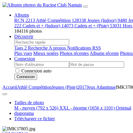
Albums
RCN
2213
Athlé Compétition
128338
Jeunes (Indoor)
9480
Je
222
Cadets et + (Indoor)
14073
Cadets et + (Piste)
53031
Hors
184116 photos
Découvrir
Tags
2
Recherche
A propos
Notifications RSS
Plus vues
Mieux notées
Photos récentes
Albums récents
Photos
Connexion
Connexion auto
Connexion
Accueil
Athlé Compétition
Jeunes (Piste)
2017
Jeux Atlantique
IMK378
Tailles de photo
M - moyen
(792 x 526)
XXL - énorme
(1656 x 1101)
Original
diaporama
Télécharger ce fichier